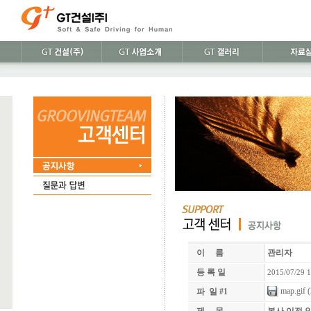
이 름
관리자
등 록 일
2015/07/29 1
map.gif
(
파 일 #1